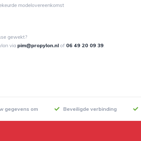
ekeurde modelovereenkomst
resse gewekt?
lon via
pim@propylon.nl
of
06 49 20 09 39
.
uw gegevens om
Beveiligde verbinding