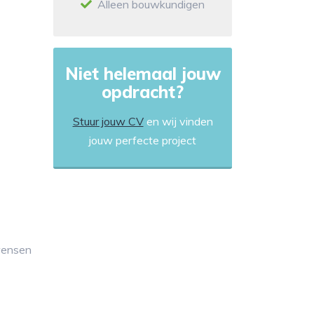
Alleen bouwkundigen
Niet helemaal jouw
opdracht?
Stuur jouw CV
en wij vinden
jouw perfecte project
 wensen