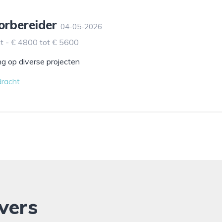
orbereider
04-05-2026
t - € 4800 tot € 5600
g op diverse projecten
dracht
vers