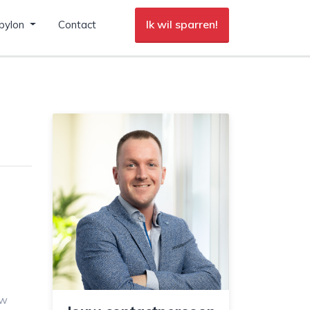
Ik wil sparren!
pylon
Contact
uw