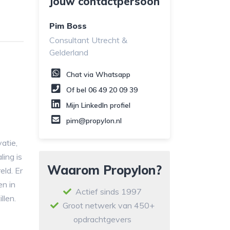
Jouw contactpersoon
Pim Boss
Consultant Utrecht &
Gelderland
Chat via Whatsapp
Of bel
06 49 20 09 39
Mijn LinkedIn profiel
pim@propylon.nl
atie,
ling is
Waarom Propylon?
ld. Er
en in
Actief sinds 1997
llen.
Groot netwerk van 450+
opdrachtgevers