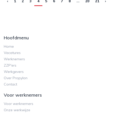
‹
1
2
3
4
5
6
7
8
...
20
21
›
Hoofdmenu
Home
Vacatures
Werknemers
ZZP'ers
Werkgevers
Over Propylon
Contact
Voor werknemers
Voor werknemers
Onze werkwijze