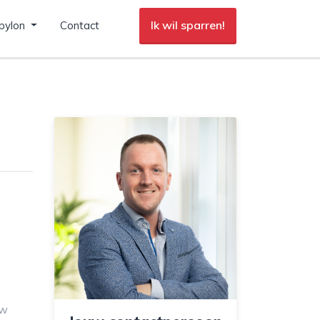
Ik wil sparren!
pylon
Contact
uw