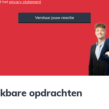
et het
privacy statement
Verstuur jouw reactie
jkbare opdrachten