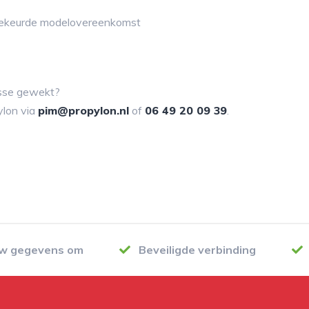
ekeurde modelovereenkomst
resse gewekt?
lon via
pim@propylon.nl
of
06 49 20 09 39
.
uw gegevens om
Beveiligde verbinding