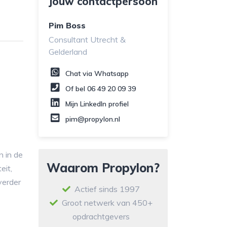
Jouw contactpersoon
Pim Boss
Consultant Utrecht &
Gelderland
Chat via Whatsapp
Of bel
06 49 20 09 39
Mijn LinkedIn profiel
pim@propylon.nl
 in de
Waarom Propylon?
eit,
verder
Actief sinds 1997
Groot netwerk van 450+
opdrachtgevers