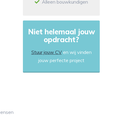
Alleen bouwkundigen
Niet helemaal jouw
opdracht?
Stuur jouw CV
en wij vinden
jouw perfecte project
 wensen