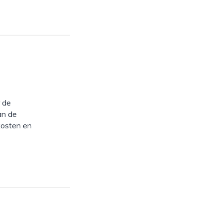
 de
an de
kosten en