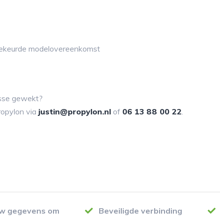
ekeurde modelovereenkomst
resse gewekt?
ropylon via
justin@propylon.nl
of
06 13 88 00 22
.
uw gegevens om
Beveiligde verbinding