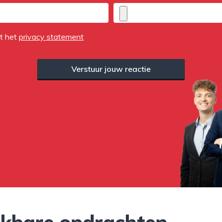
et het
privacy statement
Verstuur jouw reactie
jkbare opdrachten