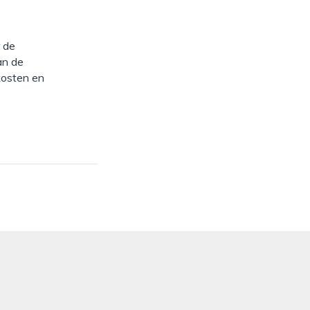
 de
an de
kosten en