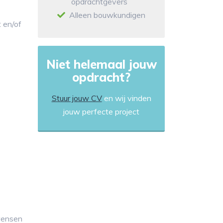
opdrachtgevers
Alleen bouwkundigen
 en/of
Niet helemaal jouw
opdracht?
Stuur jouw CV
en wij vinden
jouw perfecte project
 wensen