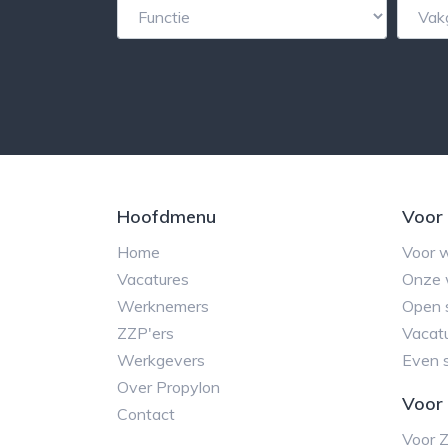
Hoofdmenu
Voor
Home
Voor 
Vacatures
Onze 
Werknemers
Open s
ZZP'ers
Vacatu
Werkgevers
Even 
Over Propylon
Voor 
Contact
Voor 