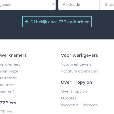
Of bekijk onze ZZP opdrachten
 werknemers
Voor werkgevers
werknemers
Voor werkgevers
werkwijze
Vacature aanmelden
ollicitatie
Over Propylon
re alert
Over Propylon
sparren?
Updates
ZZP'ers
Werken bij Propylon
ZZP'ers