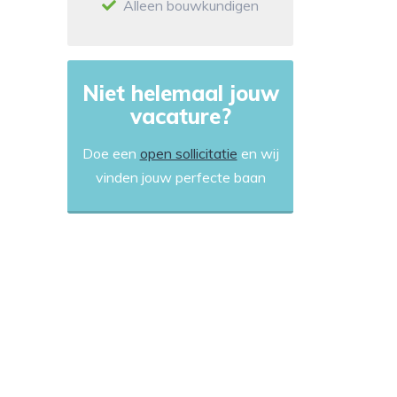
Alleen bouwkundigen
Niet helemaal jouw
vacature?
Doe een
open sollicitatie
en wij
vinden jouw perfecte baan