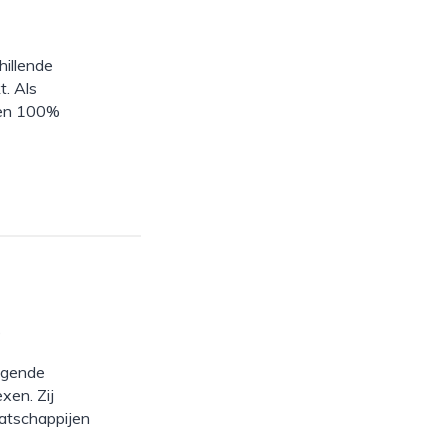
hillende
t. Als
 Een 100%
0
agende
en. Zij
atschappijen