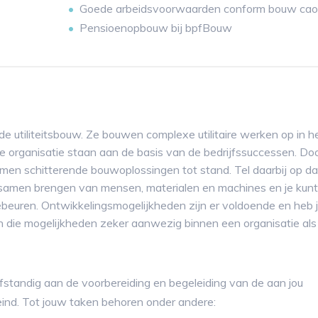
Goede arbeidsvoorwaarden conform bouw cao
Pensioenopbouw bij bpfBouw
n de utiliteitsbouw. Ze bouwen complexe utilitaire werken op in h
 organisatie staan aan de basis van de bedrijfssuccessen. Do
men schitterende bouwoplossingen tot stand. Tel daarbij op d
t samen brengen van mensen, materialen en machines en je kunt
ebeuren. Ontwikkelingsmogelijkheden zijn er voldoende en heb 
jn die mogelijkheden zeker aanwezig binnen een organisatie als
lfstandig aan de voorbereiding en begeleiding van de aan jou
 eind. Tot jouw taken behoren onder andere: