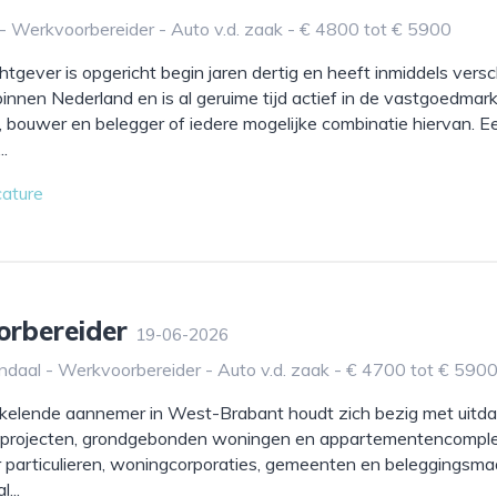
- Werkvoorbereider - Auto v.d. zaak - € 4800 tot € 5900
tgever is opgericht begin jaren dertig en heeft inmiddels versc
innen Nederland en is al geruime tijd actief in de vastgoedmark
, bouwer en belegger of iedere mogelijke combinatie hiervan.
..
cature
orbereider
19-06-2026
daal - Werkvoorbereider - Auto v.d. zaak - € 4700 tot € 590
kelende aannemer in West-Brabant houdt zich bezig met uitd
rojecten, grondgebonden woningen en appartementencomplex
particulieren, woningcorporaties, gemeenten en beleggingsma
...