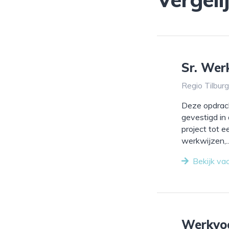
Sr. Wer
Regio Tilbur
Deze opdrach
gevestigd in
project tot 
werkwijzen,..
Bekijk va
Werkvo