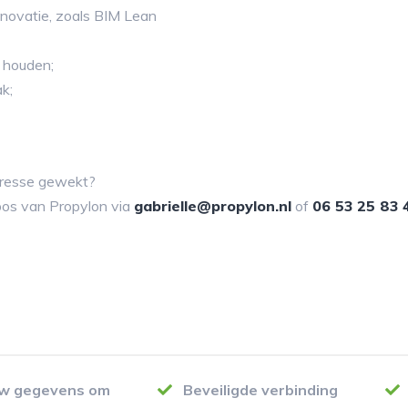
 innovatie, zoals BIM Lean
e houden;
ak;
teresse gewekt?
bos van Propylon via
gabrielle@propylon.nl
of
06 53 25 83 
uw gegevens om
Beveiligde verbinding