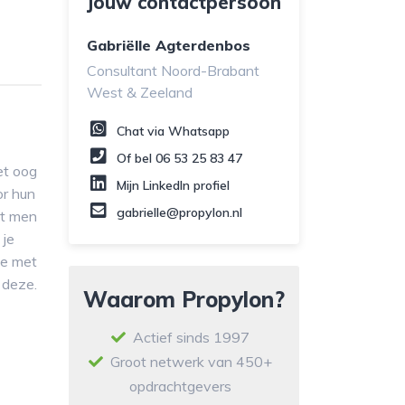
Jouw contactpersoon
Gabriëlle Agterdenbos
Consultant Noord-Brabant
West & Zeeland
Chat via Whatsapp
Of bel
06 53 25 83 47
et oog
Mijn LinkedIn profiel
or hun
gabrielle@propylon.nl
at men
 je
je met
 deze.
Waarom Propylon?
Actief sinds 1997
Groot netwerk van 450+
opdrachtgevers