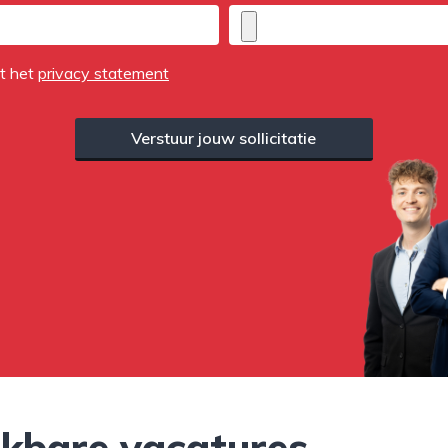
et het
privacy statement
Verstuur jouw sollicitatie
jkbare vacatures