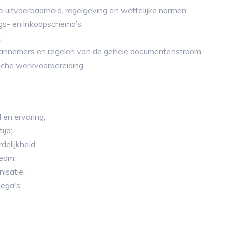
 uitvoerbaarheid, regelgeving en wettelijke normen;
gs- en inkoopschema’s;
;
annemers en regelen van de gehele documentenstroom;
sche werkvoorbereiding.
 en ervaring;
ijd;
elijkheid;
team;
isatie;
ega's;