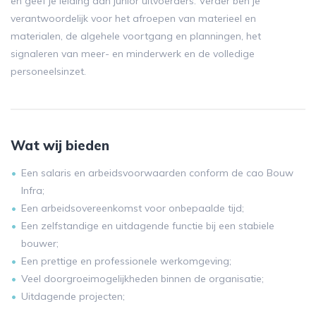
en geef je leiding aan junior uitvoerders. Verder ben je
verantwoordelijk voor het afroepen van materieel en
materialen, de algehele voortgang en planningen, het
signaleren van meer- en minderwerk en de volledige
personeelsinzet.
Wat wij bieden
Een salaris en arbeidsvoorwaarden conform de cao Bouw
Infra;
Een arbeidsovereenkomst voor onbepaalde tijd;
Een zelfstandige en uitdagende functie bij een stabiele
bouwer;
Een prettige en professionele werkomgeving;
Veel doorgroeimogelijkheden binnen de organisatie;
Uitdagende projecten;