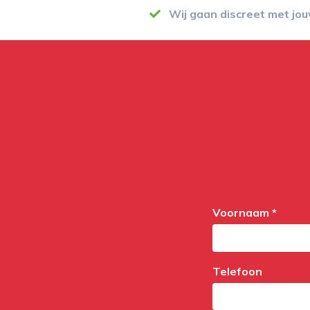
Wij gaan discreet met jo
Voornaam *
Telefoon