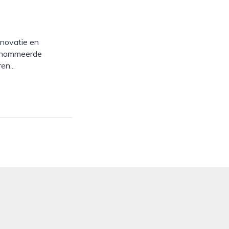
enovatie en
renommeerde
en...