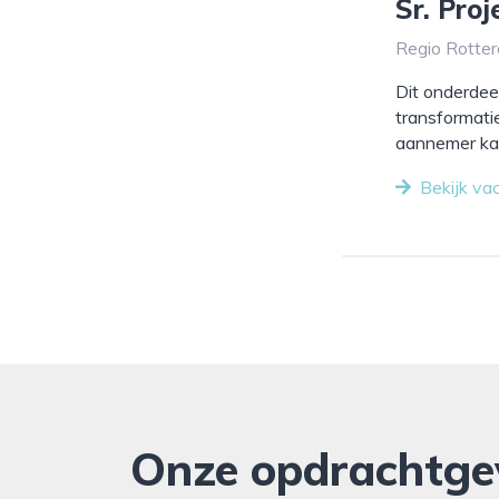
Sr. Pro
Regio Rotter
Dit onderdee
transformati
aannemer kan 
Bekijk va
Onze opdrachtge