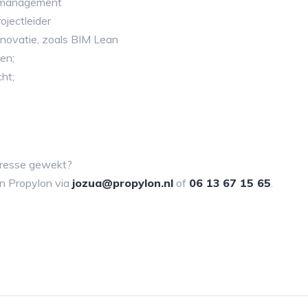
n management
ojectleider
 innovatie, zoals BIM Lean
en;
ht;
teresse gewekt?
n Propylon via
jozua@propylon.nl
of
06 13 67 15 65
.