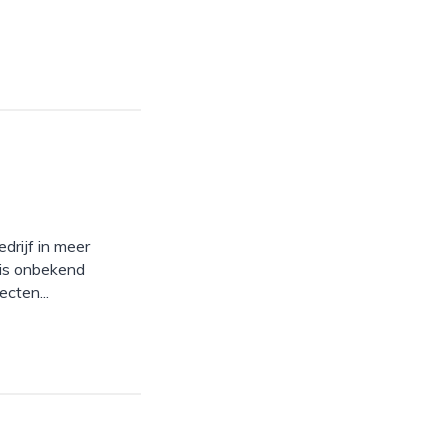
drijf in meer
 is onbekend
cten...