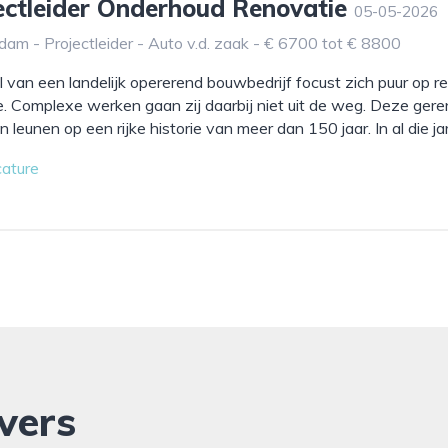
jectleider Onderhoud Renovatie
05-05-2026
dam - Projectleider - Auto v.d. zaak - € 6700 tot € 8800
l van een landelijk opererend bouwbedrijf focust zich puur op r
e. Complexe werken gaan zij daarbij niet uit de weg. Deze ge
leunen op een rijke historie van meer dan 150 jaar. In al die jar
cature
vers