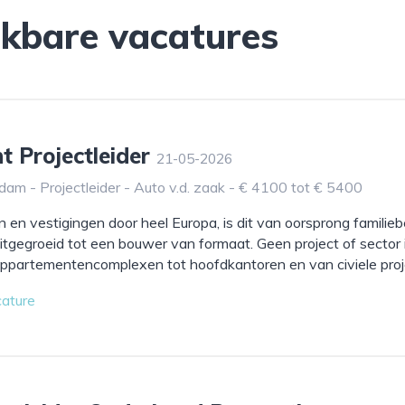
jkbare vacatures
t Projectleider
21-05-2026
dam - Projectleider - Auto v.d. zaak - € 4100 tot € 5400
 en vestigingen door heel Europa, is dit van oorsprong familiebe
uitgegroeid tot een bouwer van formaat. Geen project of sector
 appartementencomplexen tot hoofdkantoren en van civiele proje
cature