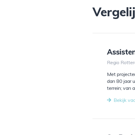
Vergeli
Assisten
Regio Rotter
Met projecten
dan 80 jaar 
terrein; van
Bekijk va