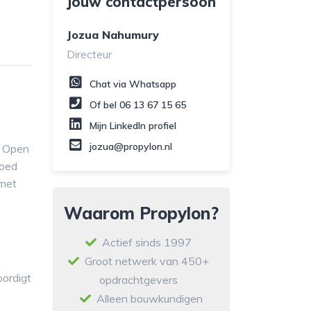
Jouw contactpersoon
Jozua Nahumury
Directeur
Chat via Whatsapp
Of bel
06 13 67 15 65
Mijn LinkedIn profiel
jozua@propylon.nl
. Open
goed
 met
Waarom Propylon?
Actief sinds 1997
Groot netwerk van 450+
ordigt
opdrachtgevers
Alleen bouwkundigen