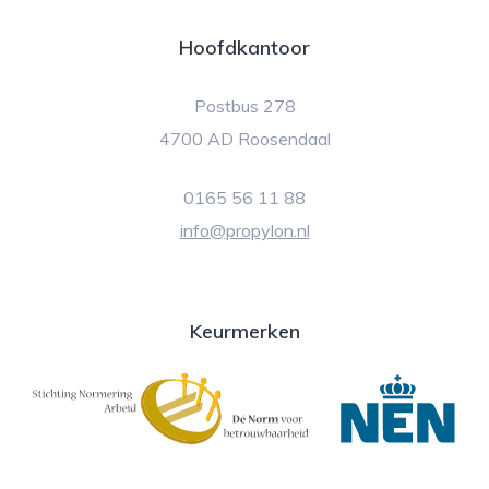
Hoofdkantoor
Postbus 278
4700 AD Roosendaal
0165 56 11 88
info@propylon.nl
Keurmerken