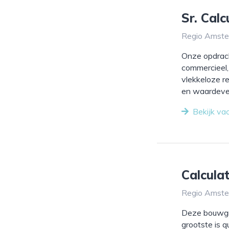
Sr. Cal
Regio Amster
Onze opdrach
commercieel,
vlekkeloze r
en waardever
Bekijk va
Calcul
Regio Amster
Deze bouwgro
grootste is q