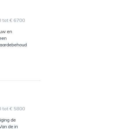
0 tot € 6700
ouw en
 een
 waardebehoud
0 tot € 5800
iging de
 Van de in