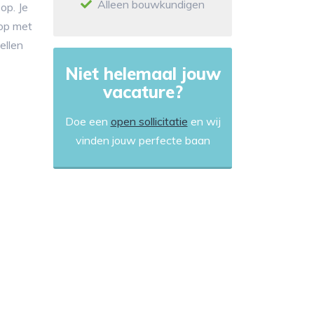
Alleen bouwkundigen
op. Je
 op met
ellen
Niet helemaal jouw
vacature?
Doe een
open sollicitatie
en wij
vinden jouw perfecte baan