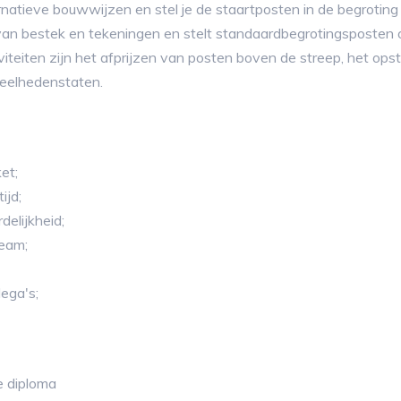
ernatieve bouwwijzen en stel je de staartposten in de begroting 
van bestek en tekeningen en stelt standaardbegrotingsposten
eiten zijn het afprijzen van posten boven de streep, het opst
veelhedenstaten.
et;
ijd;
elijkheid;
team;
ega's;
 diploma