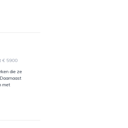
ot € 5900
rken die ze
 Daarnaast
en met