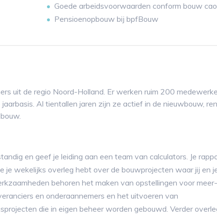
Goede arbeidsvoorwaarden conform bouw cao
Pensioenopbouw bij bpfBouw
rs uit de regio Noord-Holland. Er werken ruim 200 medewerke
jaarbasis. Al tientallen jaren zijn ze actief in de nieuwbouw, re
sbouw.
fstandig en geef je leiding aan een team van calculators. Je rapp
e je wekelijks overleg hebt over de bouwprojecten waar jij en 
werkzaamheden behoren het maken van opstellingen voor meer-
everanciers en onderaannemers en het uitvoeren van
gsprojecten die in eigen beheer worden gebouwd. Verder overle