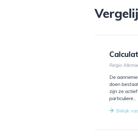
Vergeli
Calcul
Regio Alkmaa
De aannemer 
doen bestaa
zijn ze actie
particuliere...
Bekijk va