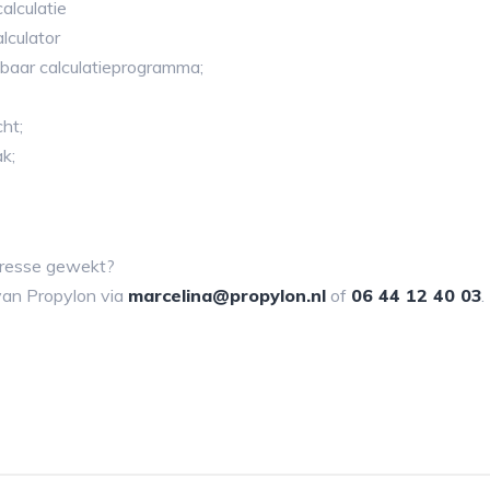
alculatie
lculator
kbaar calculatieprogramma;
ht;
ak;
teresse gewekt?
van Propylon via
marcelina@propylon.nl
of
06 44 12 40 03
.