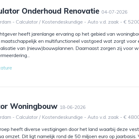
culator Onderhoud Renovatie
04-07-2026
dam - Calculator / Kostendeskundige - Auto v.d. zaak - € 520
tgever heeft jarenlange ervaring op het gebied van woningb
 maatschappelijk en multifunctioneel vastgoed wat zorgt voor
ealisatie van (nieuw)bouwplannen. Daarnaast zorgen zij voor
meerdering...
cature
ator Woningbouw
18-06-2026
dam - Calculator / Kostendeskundige - Auto v.d. zaak - € 480
ep heeft diverse vestigingen door het land waarbij deze vest
ua omzet. Dit ligt namelijk rond de 50 miljoen euro op jaarbasis.