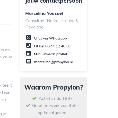
Jouw contactpersoon
Marcelina Youssef
Consultant Noord-Holland &
Flevoland
Chat via Whatsapp
Of bel
06 44 12 40 03
rs en
Mijn LinkedIn profiel
novatie
marcelina@propylon.nl
orteert
Waarom Propylon?
je team
Actief sinds 1997
 en
Groot netwerk van 450+
opdrachtgevers
g je