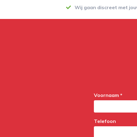
Wij gaan discreet met jo
Voornaam *
Telefoon