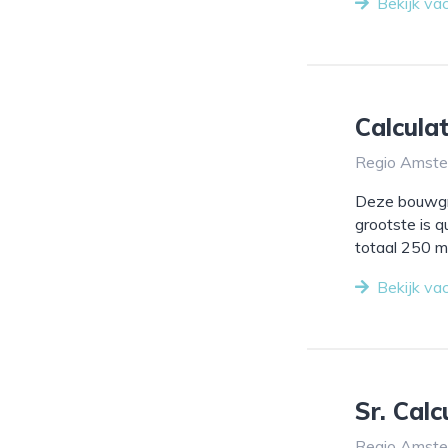
Bekijk va
Calcul
Regio Amster
Deze bouwgro
grootste is q
totaal 250 me
Bekijk va
Sr. Cal
Regio Amster