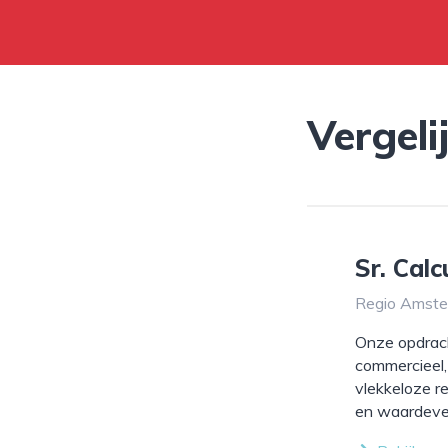
Vergeli
Sr. Cal
Regio Amster
Onze opdrach
commercieel,
vlekkeloze r
en waardever