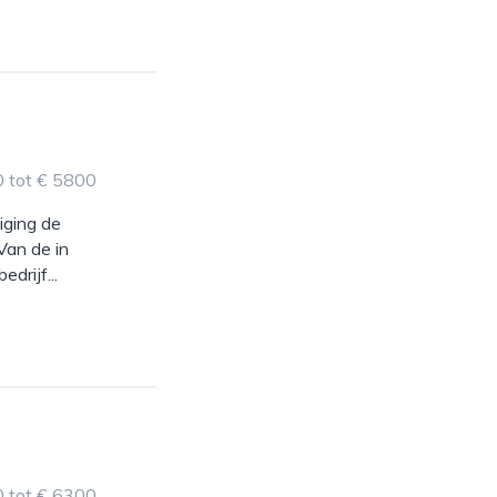
0 tot € 5800
iging de
 Van de in
drijf...
0 tot € 6300