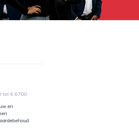
0 tot € 6700
ouw en
 een
 waardebehoud