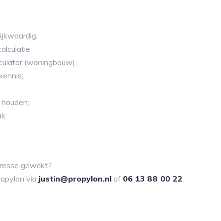
jkwaardig;
alculatie
lculator (woningbouw)
kennis;
e houden;
ak;
teresse gewekt?
ropylon via
justin@propylon.nl
of
06 13 88 00 22
.