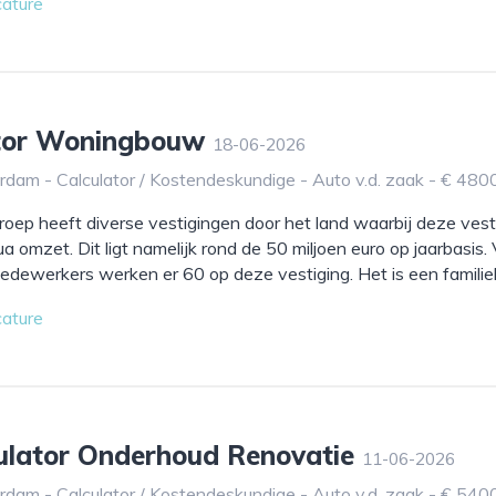
cature
ator Woningbouw
18-06-2026
dam - Calculator / Kostendeskundige - Auto v.d. zaak - € 480
ep heeft diverse vestigingen door het land waarbij deze vest
ua omzet. Dit ligt namelijk rond de 50 miljoen euro op jaarbasis.
dewerkers werken er 60 op deze vestiging. Het is een familiebe
cature
culator Onderhoud Renovatie
11-06-2026
dam - Calculator / Kostendeskundige - Auto v.d. zaak - € 540