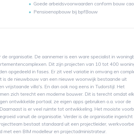
Goede arbeidsvoorwaarden conform bouw cao
Pensioenopbouw bij bpfBouw
 de organisatie. De aannemer is een ware specialist in woning
tementencomplexen. Dit zijn projecten van 10 tot 400 wonin
den opgedeeld in fases. Er zit veel variatie in omvang en comple
eit is de nieuwbouw van een nieuwe woonwijk bestaande uit
rijstaande villa's. En dan ook nog eens in Tudorstijl. Het
emen zich terecht een moderne bouwer. Dit is terecht omdat el
igen ontwikkelde portaal, ze eigen apps gebruiken o.a. voor de
. Daarnaast is er veel ruimte tot ontwikkeling. Het mooiste voor
gegroeid vanuit de organisatie. Verder is de organisatie ingerich
ojectteam bestaat standaard uit een projectleider, werkvoorber
ld met een BIM modelleur en projectadministrateur.