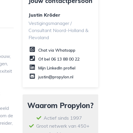
Jouw contactpersoon
Justin Kröder
Vestigingsmanager /
Consultant Noord-Holland &
Flevoland
Chat via Whatsapp
bouw,
Of bel
06 13 88 00 22
gen,
Mijn LinkedIn profiel
xiteit
justin@propylon.nl
k
Waarom Propylon?
beeld
t om de
Actief sinds 1997
eider,
Groot netwerk van 450+