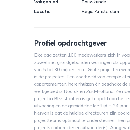
Vakgebied
Bouwkunde
Locatie
Regio Amsterdam
Profiel opdrachtgever
Elke dag zetten 100 medewerkers zich in voor
zowel met grondgebonden woningen als appar
van 5 tot 30 miljoen euro. Grote projecten wor
in de projecten. Een voorbeeld van complexit
appartementen, herenhuizen én geschakelde en v
werkgebied is Noord- en Zuid-Hollland. Ze no
project in BIM staat én is gekoppeld aan het e
uitvoering en de gemiddelde leeftijd is 34 jaar
hiervan is dat de huidige directeuren zijn door
projectteams optimaal te ondersteunen. Een pr
projectvoorbereider en uitvoerder(s). Aangevu