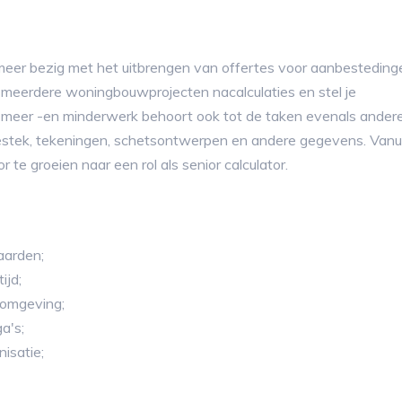
 meer bezig met het uitbrengen van offertes voor aanbesteding
meerdere woningbouwprojecten nacalculaties en stel je
 meer -en minderwerk behoort ook tot de taken evenals ander
stek, tekeningen, schetsontwerpen en andere gegevens. Vanu
 te groeien naar een rol als senior calculator.
aarden;
ijd;
 omgeving;
a's;
isatie;