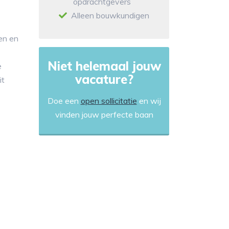
opdrachtgevers
Alleen bouwkundigen
en en
Niet helemaal jouw
e
vacature?
it
Doe een
open sollicitatie
en wij
vinden jouw perfecte baan