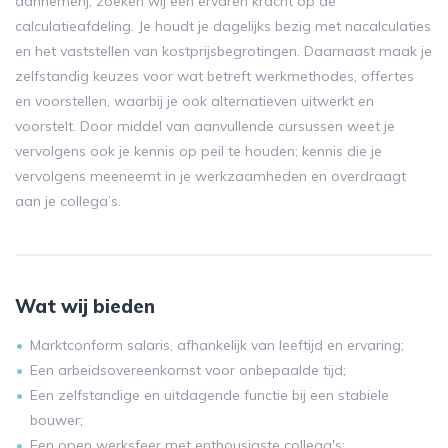
aannemerij, zoeken wij een ervaren kracht op de
calculatieafdeling. Je houdt je dagelijks bezig met nacalculaties
en het vaststellen van kostprijsbegrotingen. Daarnaast maak je
zelfstandig keuzes voor wat betreft werkmethodes, offertes
en voorstellen, waarbij je ook alternatieven uitwerkt en
voorstelt. Door middel van aanvullende cursussen weet je
vervolgens ook je kennis op peil te houden; kennis die je
vervolgens meeneemt in je werkzaamheden en overdraagt
aan je collega’s.
Wat wij bieden
Marktconform salaris, afhankelijk van leeftijd en ervaring;
Een arbeidsovereenkomst voor onbepaalde tijd;
Een zelfstandige en uitdagende functie bij een stabiele
bouwer;
Een open werksfeer met enthousiaste collega's;