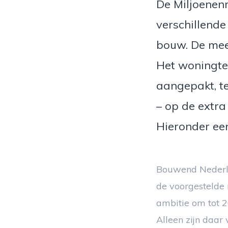
De Miljoenen
verschillend
bouw. De mees
Het woningte
aangepakt, t
– op de extr
Hieronder een
Bouwend Nederlan
de voorgestelde
ambitie om tot 
Alleen zijn daar