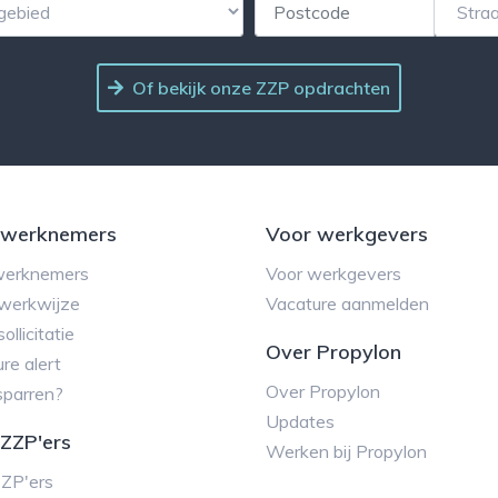
Of bekijk onze ZZP opdrachten
 werknemers
Voor werkgevers
werknemers
Voor werkgevers
werkwijze
Vacature aanmelden
ollicitatie
Over Propylon
re alert
Over Propylon
sparren?
Updates
ZZP'ers
Werken bij Propylon
ZZP'ers