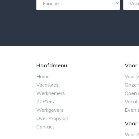
Hoofdmenu
Voor
Home
Voor 
Vacatures
Onze 
Werknemers
Open s
ZZP'ers
Vacatu
Werkgevers
Even 
Over Propylon
Voor 
Contact
Voor 