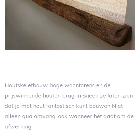
Houtskeletbouw, hoge woontorens en de
prijswinnende houten brug in Sneek ze laten zien
dat je met hout fantastisch kunt bouwen Niet
alleen qua omvang, ook wanneer het gaat om de
afwerking.