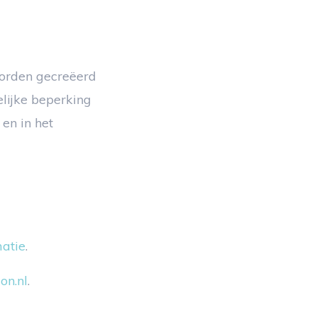
worden gecreëerd
lijke beperking
en in het
atie
.
on.nl
.