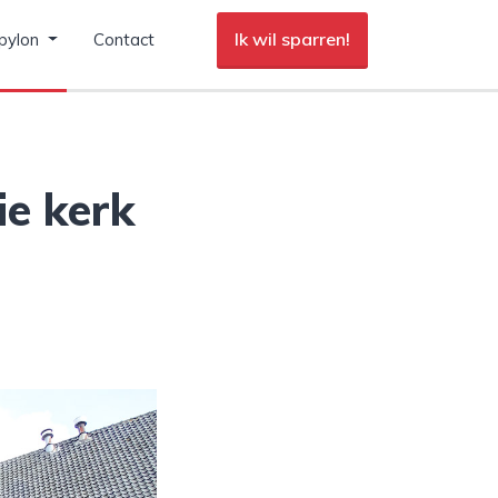
Ik wil sparren!
pylon
Contact
ie kerk