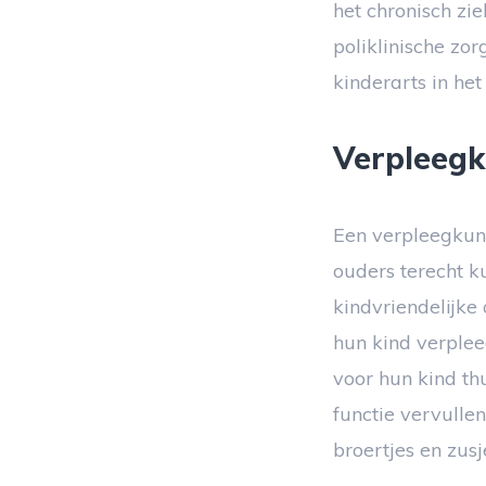
het chronisch zie
poliklinische zo
kinderarts in het
Verpleegk
Een verpleegkun
ouders terecht ku
kindvriendelijk
hun kind verple
voor hun kind th
functie vervulle
broertjes en zus