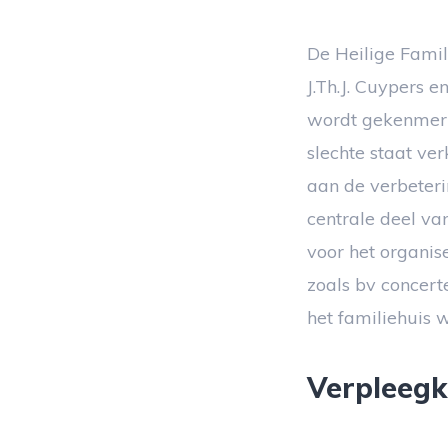
De Heilige Famil
J.Th.J. Cuypers en
wordt gekenmerk
slechte staat ve
aan de verbeteri
centrale deel va
voor het organis
zoals bv concerte
het familiehuis
Verpleegk