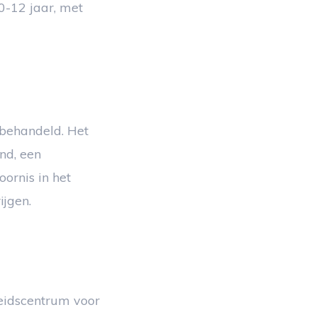
0-12 jaar, met
 behandeld. Het
nd, een
oornis in het
ijgen.
heidscentrum voor