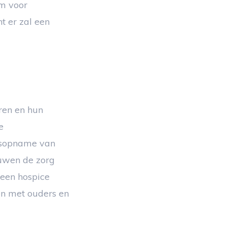
om voor
t er zal een
ren en hun
e
uisopname van
ouwen de zorg
 een hospice
en met ouders en