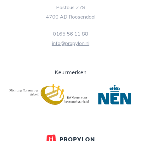
Postbus 278
4700 AD Roosendaal
0165 56 11 88
info@propylon.nl
Keurmerken