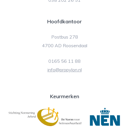
038 202 26 51
Hoofdkantoor
Postbus 278
4700 AD Roosendaal
0165 56 11 88
info@propylon.nl
Keurmerken