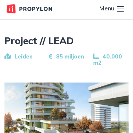
Menu
Project // LEAD
Leiden
85 miljoen
40.000
m2