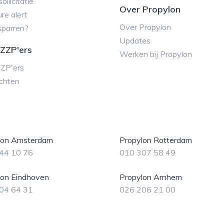
ollicitatie
Over Propylon
re alert
Over Propylon
sparren?
Updates
ZZP'ers
Werken bij Propylon
ZZP'ers
chten
lon Amsterdam
Propylon Rotterdam
44 10 76
010 307 58 49
lon Eindhoven
Propylon Arnhem
04 64 31
026 206 21 00