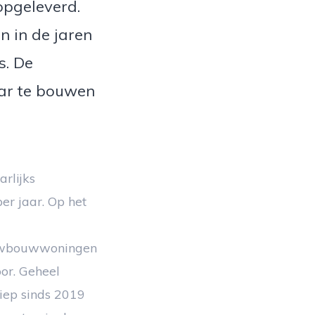
pgeleverd.
n in de jaren
s. De
aar te bouwen
rlijks
r jaar. Op het
ieuwbouwwoningen
or. Geheel
iep sinds 2019