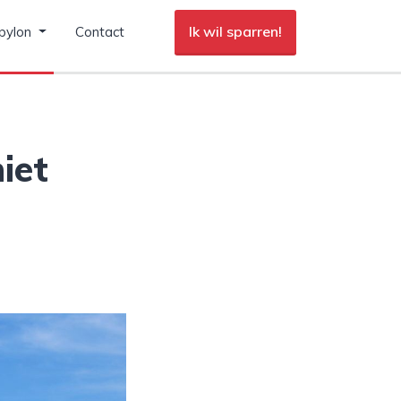
Ik wil sparren!
pylon
Contact
iet