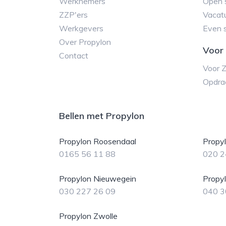
Werknemers
Open s
ZZP'ers
Vacatu
Werkgevers
Even 
Over Propylon
Voor 
Contact
Voor 
Opdra
Bellen met Propylon
Propylon Roosendaal
Propy
0165 56 11 88
020 2
Propylon Nieuwegein
Propy
030 227 26 09
040 3
Propylon Zwolle