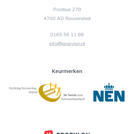
Postbus 278
4700 AD Roosendaal
0165 56 11 88
info@propylon.nl
Keurmerken