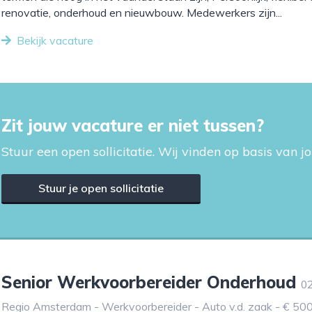
renovatie, onderhoud en nieuwbouw. Medewerkers zijn...
Bekijk vacature
Zit jouw vacature er niet tussen?
Stuur een open sollicitatie. Wij vinden op basis van
Stuur je open sollicitatie
Senior Werkvoorbereider Onderhoud
0
Regio Amsterdam - Werkvoorbereider - Auto v.d. zaak - € 50