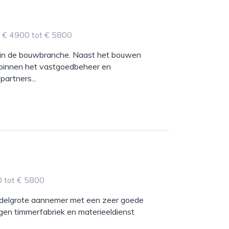
- € 4900 tot € 5800
f in de bouwbranche. Naast het bouwen
ef binnen het vastgoedbeheer en
artners...
0 tot € 5800
middelgrote aannemer met een zeer goede
igen timmerfabriek en materieeldienst