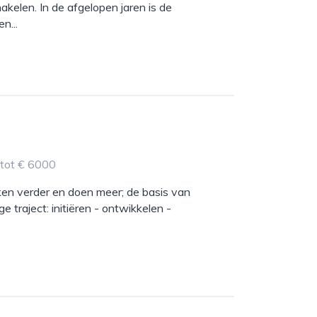
kelen. In de afgelopen jaren is de
n...
 tot € 6000
ken verder en doen meer; de basis van
ge traject: initiëren - ontwikkelen -