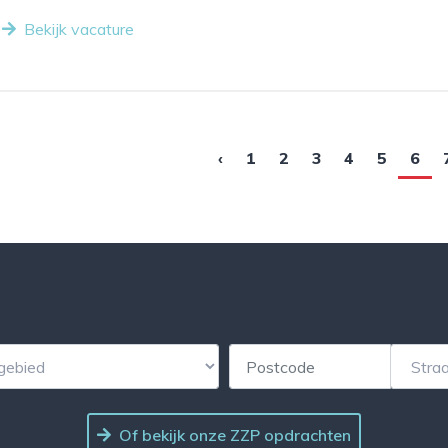
Bekijk vacature
‹
1
2
3
4
5
6
Of bekijk onze ZZP opdrachten