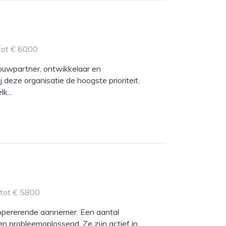
tot € 6000
ouwpartner, ontwikkelaar en
deze organisatie de hoogste prioriteit.
k...
 tot € 5800
k opererende aannemer. Een aantal
 en probleemoplossend. Ze zijn actief in